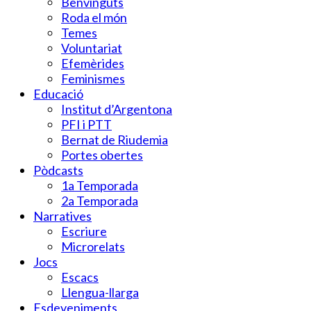
Benvinguts
Roda el món
Temes
Voluntariat
Efemèrides
Feminismes
Educació
Institut d’Argentona
PFI i PTT
Bernat de Riudemia
Portes obertes
Pòdcasts
1a Temporada
2a Temporada
Narratives
Escriure
Microrelats
Jocs
Escacs
Llengua-llarga
Esdeveniments