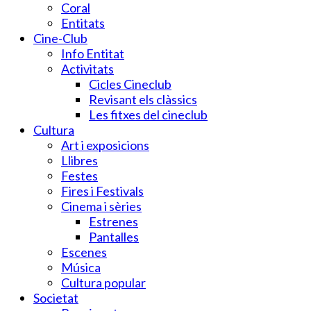
Coral
Entitats
Cine-Club
Info Entitat
Activitats
Cicles Cineclub
Revisant els clàssics
Les fitxes del cineclub
Cultura
Art i exposicions
Llibres
Festes
Fires i Festivals
Cinema i sèries
Estrenes
Pantalles
Escenes
Música
Cultura popular
Societat