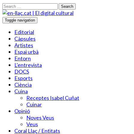
Search
Toggle navigation
Editorial
Càpsules
Artistes
Espai urbà
Entorn
L’entrevista
DOCS
Esports
Ciència
Cuina
Receptes Isabel Cuñat
Cuinar
Opinió
Noves Veus
Veus
Coral Llaç / Entitats