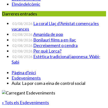
Elmóndelcòmic
Darreres entrades
La coral Llaç d’Amistat comença les
03/08/2026
vacances
Amanida de pop
02/08/2026
Bonilauri films a en-llaç
02/08/2026
Decreixement o cendra
02/08/2026
Per què Lorca?
02/08/2026
Estètica tradicional japonesa: Wabi-
02/08/2026
Sabi
Pàgina d'inici
Esdeveniments
Aula: La por com a eina de control social
« Tots els Esdeveniments