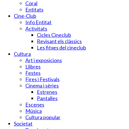
Coral
Entitats
Cine-Club
Info Entitat
Activitats
Cicles Cineclub
Revisant els clàssics
Les fitxes del cineclub
Cultura
Art i exposicions
Llibres
Festes
Fires i Festivals
Cinema i sèries
Estrenes
Pantalles
Escenes
Música
Cultura popular
Societat