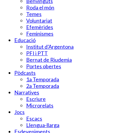
Benvinguts
Roda el món
Temes
Voluntariat
Efemèrides
Feminismes
Educació
Institut d’Argentona
PFI i PTT
Bernat de Riudemia
Portes obertes
Pòdcasts
1a Temporada
2a Temporada
Narratives
Escriure
Microrelats
Jocs
Escacs
Llengua-llarga
Esdeveniments