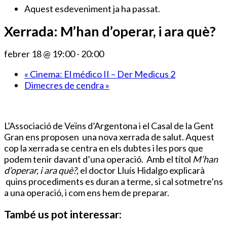
Aquest esdeveniment ja ha passat.
Xerrada: M’han d’operar, i ara què?
febrer 18 @ 19:00
-
20:00
«
Cinema: El médico II – Der Medicus 2
Dimecres de cendra
»
L’Associació de Veïns d’Argentona i el Casal de la Gent
Gran ens proposen una nova xerrada de salut. Aquest
cop la xerrada se centra en els dubtes i les pors que
podem tenir davant d’una operació. Amb el títol
M’han
d’operar, i ara què?,
el doctor Lluís Hidalgo explicarà
quins procediments es duran a terme, si cal sotmetre’ns
a una operació, i com ens hem de preparar.
També us pot interessar: