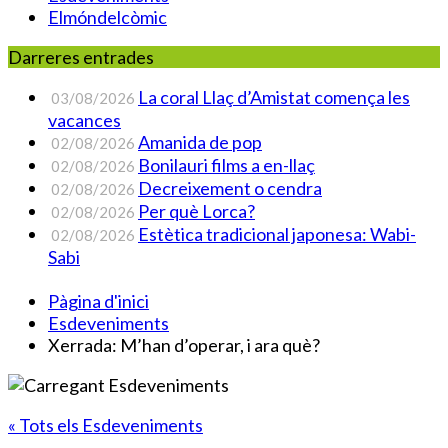
Elmóndelcòmic
Darreres entrades
La coral Llaç d’Amistat comença les
03/08/2026
vacances
Amanida de pop
02/08/2026
Bonilauri films a en-llaç
02/08/2026
Decreixement o cendra
02/08/2026
Per què Lorca?
02/08/2026
Estètica tradicional japonesa: Wabi-
02/08/2026
Sabi
Pàgina d'inici
Esdeveniments
Xerrada: M’han d’operar, i ara què?
« Tots els Esdeveniments