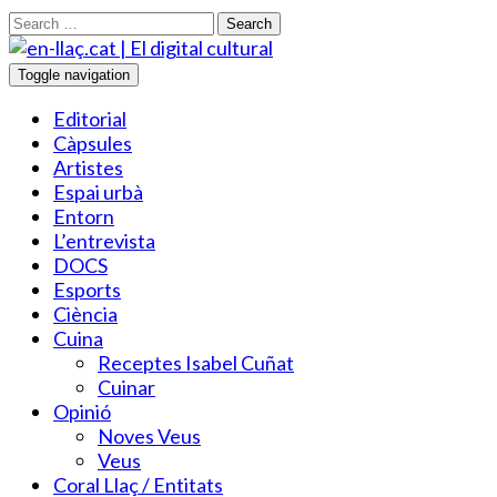
Search
Toggle navigation
Editorial
Càpsules
Artistes
Espai urbà
Entorn
L’entrevista
DOCS
Esports
Ciència
Cuina
Receptes Isabel Cuñat
Cuinar
Opinió
Noves Veus
Veus
Coral Llaç / Entitats