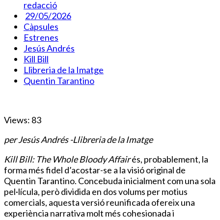
redacció
29/05/2026
Càpsules
Estrenes
Jesús Andrés
Kill Bill
Llibreria de la Imatge
Quentin Tarantino
Views: 83
per Jesús Andrés -Llibreria de la Imatge
Kill Bill: The Whole Bloody Affair
és, probablement, la
forma més fidel d’acostar-se a la visió original de
Quentin Tarantino. Concebuda inicialment com una sola
pel·lícula, però dividida en dos volums per motius
comercials, aquesta versió reunificada ofereix una
experiència narrativa molt més cohesionada i