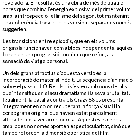
reveladora. El resultat és una obra de més de quatre
hores que combina l’energia explosiva del primer volum
amb la introspecció i el lirisme del segon, tot mantenint
una coherència tonal que les versions separades només
suggerien.
Les transicions entre episodis, que en els volums
originals funcionaven com a blocs independents, aquí es
fonen en una progressió contínua que reforça la
sensació de viatge personal.
Un dels grans atractius d’aquesta versió és la
incorporació de material inèdit. La seqüència d’animació
sobre el passat d’O‑Ren Ishii s’estén amb nous detalls
que intensifiquen el seu dramatisme i la seva brutalitat.
Igualment, la batalla contra els Crazy 88 es presenta
íntegrament en color, recuperant la força visual i la
coreografia original que havien estat parcialment
alterades en la versió comercial. Aquestes escenes
ampliades no només aporten espectacularitat, sinó que
també reforcen la dimensió operística del film.