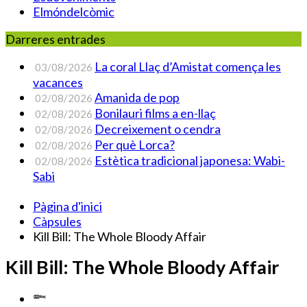
Elmóndelcòmic
Darreres entrades
La coral Llaç d’Amistat comença les
03/08/2026
vacances
Amanida de pop
02/08/2026
Bonilauri films a en-llaç
02/08/2026
Decreixement o cendra
02/08/2026
Per què Lorca?
02/08/2026
Estètica tradicional japonesa: Wabi-
02/08/2026
Sabi
Pàgina d'inici
Càpsules
Kill Bill: The Whole Bloody Affair
Kill Bill: The Whole Bloody Affair