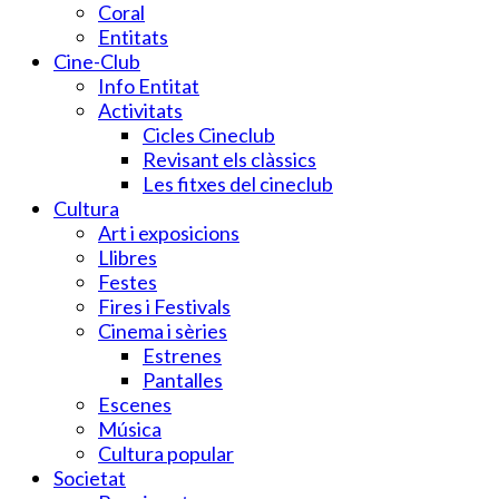
Coral
Entitats
Cine-Club
Info Entitat
Activitats
Cicles Cineclub
Revisant els clàssics
Les fitxes del cineclub
Cultura
Art i exposicions
Llibres
Festes
Fires i Festivals
Cinema i sèries
Estrenes
Pantalles
Escenes
Música
Cultura popular
Societat