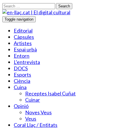
Search
Toggle navigation
Editorial
Càpsules
Artistes
Espai urbà
Entorn
L’entrevista
DOCS
Esports
Ciència
Cuina
Receptes Isabel Cuñat
Cuinar
Opinió
Noves Veus
Veus
Coral Llaç / Entitats