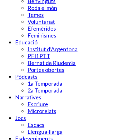
Benvinguts
Roda el món
Temes
Voluntariat
Efemèrides
Feminismes
Educació
Institut d’Argentona
PFI i PTT
Bernat de Riudemia
Portes obertes
Pòdcasts
1a Temporada
2a Temporada
Narratives
Escriure
Microrelats
Jocs
Escacs
Llengua-llarga
Esdeveniments