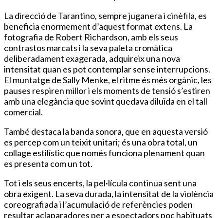
La direcció de Tarantino, sempre juganera i cinèfila, es
beneficia enormement d’aquest format extens. La
fotografia de Robert Richardson, amb els seus
contrastos marcats i la seva paleta cromàtica
deliberadament exagerada, adquireix una nova
intensitat quan es pot contemplar sense interrupcions.
El muntatge de Sally Menke, el ritme és més orgànic, les
pauses respiren millor i els moments de tensió s’estiren
amb una elegància que sovint quedava diluïda en el tall
comercial.
També destaca la banda sonora, que en aquesta versió
es percep com un teixit unitari; és una obra total, un
collage estilístic que només funciona plenament quan
es presenta com un tot.
Tot i els seus encerts, la pel·lícula continua sent una
obra exigent. La seva durada, la intensitat de la violència
coreografiada i l’acumulació de referències poden
resultar aclaparadores per a espectadors poc habituats