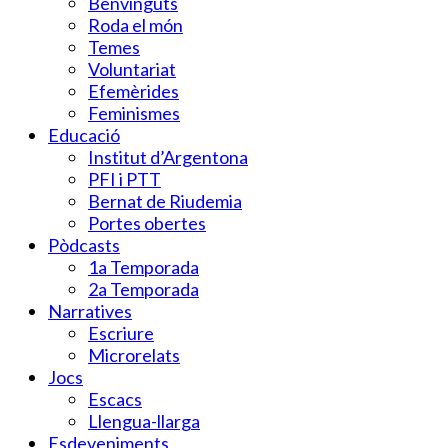
Benvinguts
Roda el món
Temes
Voluntariat
Efemèrides
Feminismes
Educació
Institut d’Argentona
PFI i PTT
Bernat de Riudemia
Portes obertes
Pòdcasts
1a Temporada
2a Temporada
Narratives
Escriure
Microrelats
Jocs
Escacs
Llengua-llarga
Esdeveniments