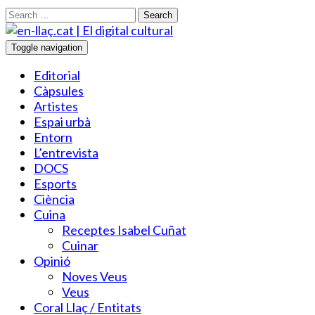
Search
Toggle navigation
Editorial
Càpsules
Artistes
Espai urbà
Entorn
L’entrevista
DOCS
Esports
Ciència
Cuina
Receptes Isabel Cuñat
Cuinar
Opinió
Noves Veus
Veus
Coral Llaç / Entitats