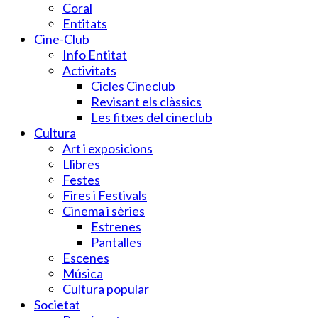
Coral
Entitats
Cine-Club
Info Entitat
Activitats
Cicles Cineclub
Revisant els clàssics
Les fitxes del cineclub
Cultura
Art i exposicions
Llibres
Festes
Fires i Festivals
Cinema i sèries
Estrenes
Pantalles
Escenes
Música
Cultura popular
Societat