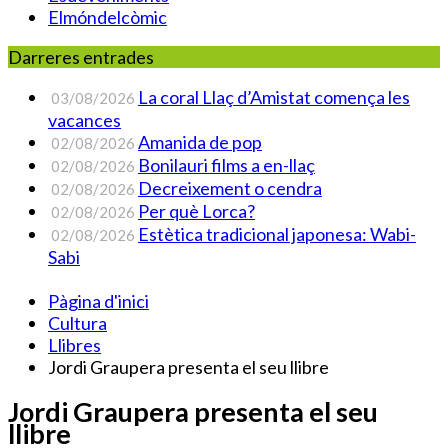
Elmóndelcòmic
Darreres entrades
La coral Llaç d’Amistat comença les
03/08/2026
vacances
Amanida de pop
02/08/2026
Bonilauri films a en-llaç
02/08/2026
Decreixement o cendra
02/08/2026
Per què Lorca?
02/08/2026
Estètica tradicional japonesa: Wabi-
02/08/2026
Sabi
Pàgina d'inici
Cultura
Llibres
Jordi Graupera presenta el seu llibre
Jordi Graupera presenta el seu
llibre